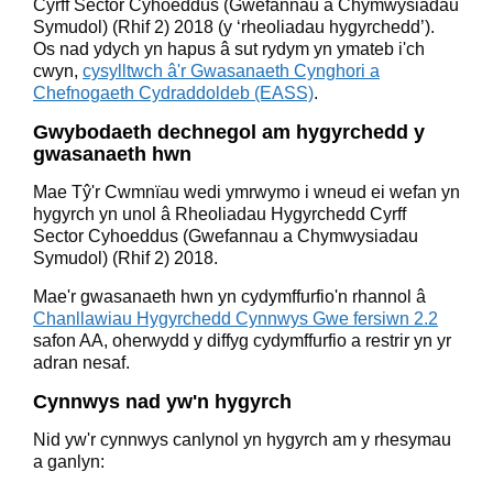
Cyrff Sector Cyhoeddus (Gwefannau a Chymwysiadau
Symudol) (Rhif 2) 2018 (y ‘rheoliadau hygyrchedd’).
Os nad ydych yn hapus â sut rydym yn ymateb i'ch
cwyn,
cysylltwch â'r Gwasanaeth Cynghori a
Chefnogaeth Cydraddoldeb (EASS)
.
Gwybodaeth dechnegol am hygyrchedd y
gwasanaeth hwn
Mae Tŷ'r Cwmnïau wedi ymrwymo i wneud ei wefan yn
hygyrch yn unol â Rheoliadau Hygyrchedd Cyrff
Sector Cyhoeddus (Gwefannau a Chymwysiadau
Symudol) (Rhif 2) 2018.
Mae'r gwasanaeth hwn yn cydymffurfio'n rhannol â
Chanllawiau Hygyrchedd Cynnwys Gwe fersiwn 2.2
safon AA, oherwydd y diffyg cydymffurfio a restrir yn yr
adran nesaf.
Cynnwys nad yw'n hygyrch
Nid yw'r cynnwys canlynol yn hygyrch am y rhesymau
a ganlyn: