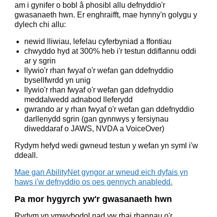
am i gynifer o bobl â phosibl allu defnyddio'r
gwasanaeth hwn. Er enghraifft, mae hynny'n golygu y
dylech chi allu:
newid lliwiau, lefelau cyferbyniad a ffontiau
chwyddo hyd at 300% heb i'r testun ddiflannu oddi
ar y sgrin
llywio'r rhan fwyaf o'r wefan gan ddefnyddio
bysellfwrdd yn unig
llywio'r rhan fwyaf o'r wefan gan ddefnyddio
meddalwedd adnabod lleferydd
gwrando ar y rhan fwyaf o'r wefan gan ddefnyddio
darllenydd sgrin (gan gynnwys y fersiynau
diweddaraf o JAWS, NVDA a VoiceOver)
Rydym hefyd wedi gwneud testun y wefan yn syml i'w
ddeall.
Mae gan AbilityNet gyngor ar wneud eich dyfais yn
haws i'w defnyddio os oes gennych anabledd.
Pa mor hygyrch yw'r gwasanaeth hwn
Rydym yn ymwybodol nad yw rhai rhannau o'r