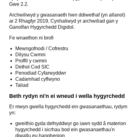
Gwe 2.2.
Archwiliwyd y gwasanaeth hwn ddiwethaf (yn allanol)
ar 2 Rhagfyr 2019. Cynhaliwyd yr archwiliad gan y
Ganolfan Hygyrchedd Digidol.
Fe wnaethon ni brofi
Mewngofnodi / Cofrestru
Dilysu Cwmni
Proffil y cwmni
Dethol Cod SIC
Penodiad Cyfarwyddwr
Cadarnhad cyflwyno
Taliad
Beth rydyn ni'n ei wneud i wella hygyrchedd
Er mwyn gwella hygyrchedd ein gwasanaethau, rydym
yn:
gweithio gyda defnyddwyr go iawn sydd â materion
hygyrchedd i sicrhau bod ein gwasanaethau'n
diwallu eu hanghenion