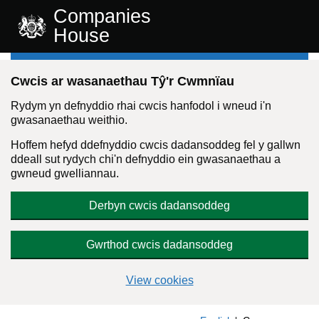
Companies
House
Cwcis ar wasanaethau Tŷ'r Cwmnïau
Rydym yn defnyddio rhai cwcis hanfodol i wneud i'n
gwasanaethau weithio.
Hoffem hefyd ddefnyddio cwcis dadansoddeg fel y gallwn
ddeall sut rydych chi'n defnyddio ein gwasanaethau a
gwneud gwelliannau.
Derbyn cwcis dadansoddeg
Gwrthod cwcis dadansoddeg
View cookies