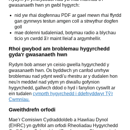
gwasanaeth hwn yn gwbl hygyrch:
nid yw rhai dogfennau PDF ar gael mewn rhai ffyrdd
gan gynnwys testun amgen coll a strwythur dogfen
goll
mae dolenni tudaleniad, botymau radio a blychau
ticio yn cwrdd â'r maint lleiaf a argymhellir.
Rhoi gwybod am broblemau hygyrchedd
gyda'r gwasanaeth hwn
Rydym bob amser yn ceisio gwella hygyrchedd y
gwasanaeth hwn. Os byddwch yn canfod unrhyw
broblemau nad ydynt wedi'u rhestru ar y dudalen hon
neu'n meddwl nad ydym yn diwallu gofynion
hygyrchedd, gallwch ddod o hyd i fanylion cyswllt ar
ein tudalen
cymorth hygyrchedd i ddefnyddwyr Tŷ'r
Cwmnïau.
Gweithdrefn orfodi
Mae’r Comisiwn Cydraddoldeb a Hawliau Dynol
(EHRC) yn gyfrifol am orfodi Rheoliadau Hygyrchedd