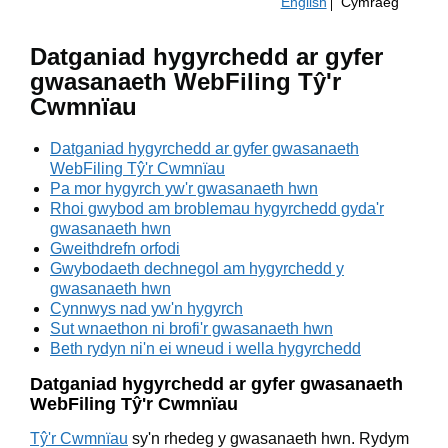
English
Cymraeg
Datganiad hygyrchedd ar gyfer
gwasanaeth WebFiling Tŷ'r
Cwmnïau
Datganiad hygyrchedd ar gyfer gwasanaeth
WebFiling Tŷ'r Cwmnïau
Pa mor hygyrch yw'r gwasanaeth hwn
Rhoi gwybod am broblemau hygyrchedd gyda'r
gwasanaeth hwn
Gweithdrefn orfodi
Gwybodaeth dechnegol am hygyrchedd y
gwasanaeth hwn
Cynnwys nad yw'n hygyrch
Sut wnaethon ni brofi'r gwasanaeth hwn
Beth rydyn ni'n ei wneud i wella hygyrchedd
Datganiad hygyrchedd ar gyfer gwasanaeth
WebFiling Tŷ'r Cwmnïau
Tŷ'r Cwmnïau
sy'n rhedeg y gwasanaeth hwn. Rydym