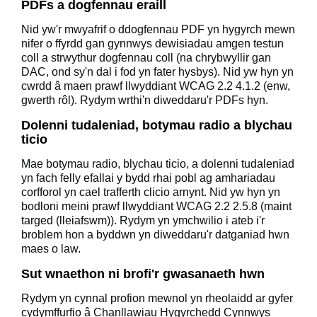
PDFs a dogfennau eraill
Nid yw'r mwyafrif o ddogfennau PDF yn hygyrch mewn
nifer o ffyrdd gan gynnwys dewisiadau amgen testun
coll a strwythur dogfennau coll (na chrybwyllir gan
DAC, ond sy'n dal i fod yn fater hysbys). Nid yw hyn yn
cwrdd â maen prawf llwyddiant WCAG 2.2 4.1.2 (enw,
gwerth rôl). Rydym wrthi'n diweddaru'r PDFs hyn.
Dolenni tudaleniad, botymau radio a blychau
ticio
Mae botymau radio, blychau ticio, a dolenni tudaleniad
yn fach felly efallai y bydd rhai pobl ag amhariadau
corfforol yn cael trafferth clicio arnynt. Nid yw hyn yn
bodloni meini prawf llwyddiant WCAG 2.2 2.5.8 (maint
targed (lleiafswm)). Rydym yn ymchwilio i ateb i'r
broblem hon a byddwn yn diweddaru'r datganiad hwn
maes o law.
Sut wnaethon ni brofi'r gwasanaeth hwn
Rydym yn cynnal profion mewnol yn rheolaidd ar gyfer
cydymffurfio â Chanllawiau Hygyrchedd Cynnwys