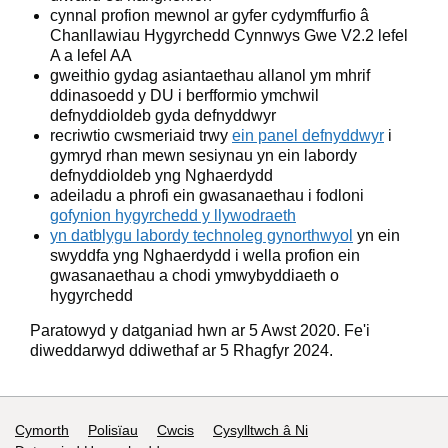
cynnal profion mewnol ar gyfer cydymffurfio â
Chanllawiau Hygyrchedd Cynnwys Gwe V2.2 lefel
A a lefel AA
gweithio gydag asiantaethau allanol ym mhrif
ddinasoedd y DU i berfformio ymchwil
defnyddioldeb gyda defnyddwyr
recriwtio cwsmeriaid trwy
ein panel defnyddwyr
i
gymryd rhan mewn sesiynau yn ein labordy
defnyddioldeb yng Nghaerdydd
adeiladu a phrofi ein gwasanaethau i fodloni
gofynion hygyrchedd y llywodraeth
yn datblygu
labordy technoleg gynorthwyol
yn ein
swyddfa yng Nghaerdydd i wella profion ein
gwasanaethau a chodi ymwybyddiaeth o
hygyrchedd
Paratowyd y datganiad hwn ar 5 Awst 2020. Fe'i
diweddarwyd ddiwethaf ar 5 Rhagfyr 2024.
Support links
Cymorth
Polisïau
Cwcis
Cysylltwch â Ni